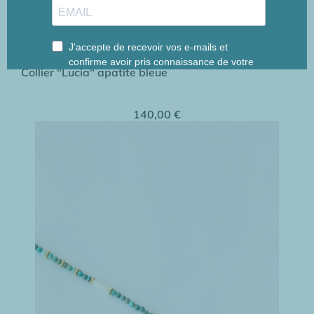
Collier "Lucia" apatite bleue
140,00 €