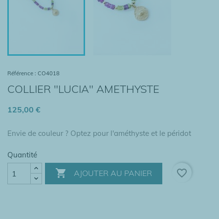
Référence : CO4018
COLLIER "LUCIA" AMETHYSTE
125,00 €
Envie de couleur ? Optez pour l'améthyste et le péridot
Quantité

favorite_border
AJOUTER AU PANIER