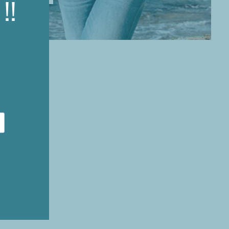
!!
nibijoux.fr